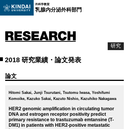
外科学教室
乳腺内分泌外科部門
研究
2018 研究業績・論文発表
論文
Hitomi Sakai, Junji Tsurutani, Tsutomu Iwasa, Yoshifumi
Komoike, Kazuko Sakai, Kazuto Nishio, Kazuhiko Nakagawa
HER2 genomic amplification in circulating tumor
DNA and estrogen receptor positivity predict
primary resistance to trastuzumab emtansine (T-
DM1) in patients with HER2-positive metastatic