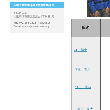
近畿大学医学部再生機能医学講座
〒590-0197
大阪府堺市南区三原台1丁14番1号
TEL 072-288-7222 (内線2051)
E-mail
:hisyosai(at)med.kindai.ac.jp
氏名
梶 博史
河尾 直之
水上 優哉
岸上 良太