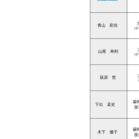
青山 彩佳
（分
山尾 寿利
（分
荻原 哲
歯
下出 孟史
医
歯
木下 優子
医