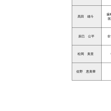
歯
髙田 雄斗
医
辰巳 公平
非
松岡 美里
佐野 恵美華