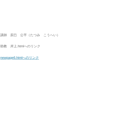
講師 辰巳 公平（たつみ こうへい）
助教 岸上.htmlへのリンク
newpage6.htmlへのリンク