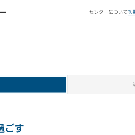
ー
初
センターについて
過ごす