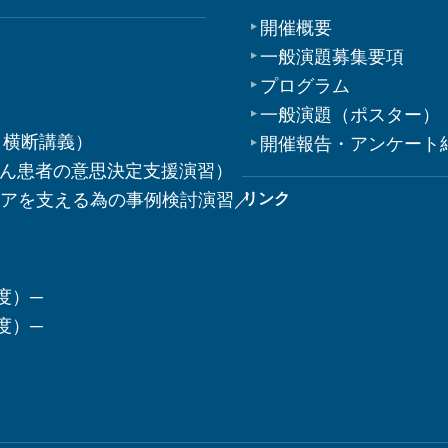
開催概要
一般演題募集要項
プログラム
一般演題（ポスター）
 横断講義）
開催報告・アンケート
がん患者の意思決定支援演習）
ケアを支える為の事例検討演習／
リンク
度）─
度）─