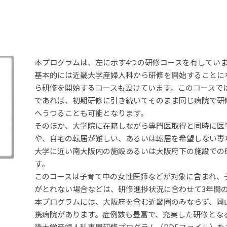
本プログラムは、左に示す4つの研修コースを有してい
基本的には近畿大学産婦人科から研修を開始することに
ら研修を開始するコースも設けています。このコースで
であれば、初期研修に引き続いてそのまま同じ病院で研
へうつることも可能となります。
そのほか、大学院に在籍しながら専門医取得と同時に医
や、自宅の転居が難しい、あるいは転居を希望しない専
大学に近い南大阪内の施設あるいは大阪府下の施設での
す。
このコースは子育て中の女性医師などが対象に含まれ、
がとれない場合などは、研修進捗状況に合わせて3年間
本プログラムには、大阪府を含む近畿圏のみならず、岡
携病院があります。症例数も豊富で、充実した研修とな
畿大学産婦人科専門研修プログラム（PDFファイル）を