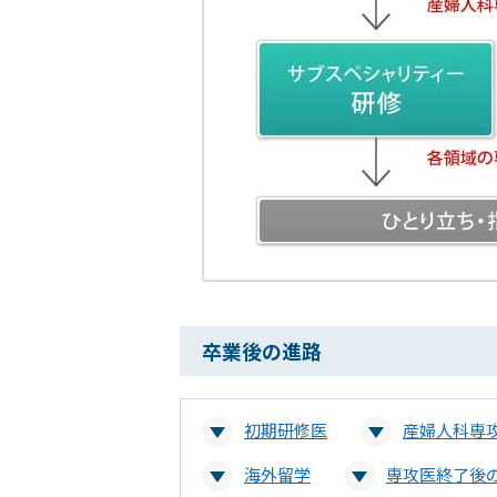
卒業後の進路
初期研修医
産婦人科専
海外留学
専攻医終了後