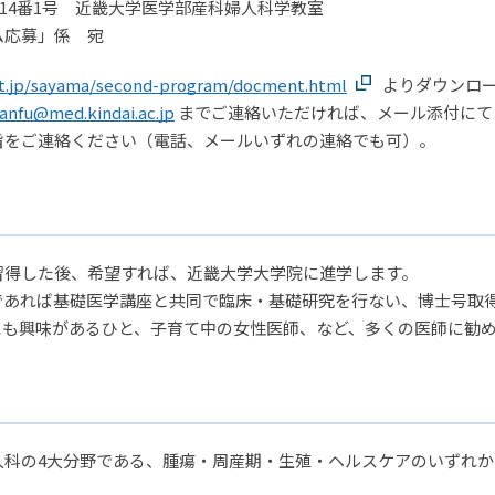
1丁14番1号 近畿大学医学部産科婦人科学教室
ム応募」係 宛
t.jp/sayama/second-program/docment.html
よりダウンロー
anfu@med.kindai.ac.jp
までご連絡いただければ、メール添付にて
旨をご連絡ください（電話、メールいずれの連絡でも可）。
習得した後、希望すれば、近畿大学大学院に進学します。
であれば基礎医学講座と共同で臨床・基礎研究を行ない、博士号取
にも興味があるひと、子育て中の女性医師、など、多くの医師に勧
人科の4大分野である、腫瘍・周産期・生殖・ヘルスケアのいずれ