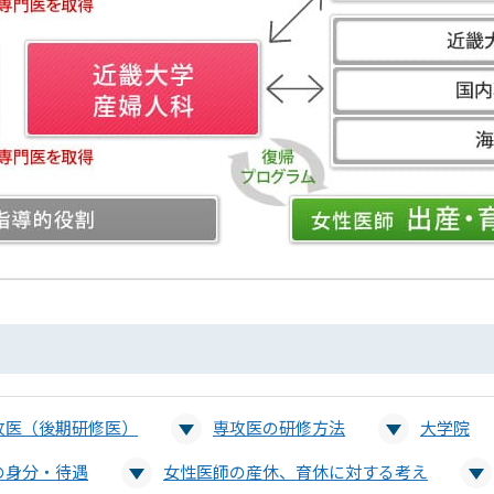
攻医（後期研修医）
専攻医の研修方法
大学院
の身分・待遇
女性医師の産休、育休に対する考え