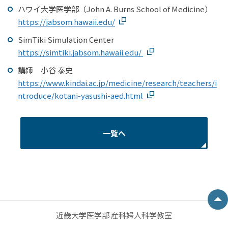
ハワイ大学医学部（John A. Burns School of Medicine）
https://jabsom.hawaii.edu/
SimTiki Simulation Center
https://simtiki.jabsom.hawaii.edu/
講師 小谷 泰史
https://www.kindai.ac.jp/medicine/research/teachers/i
ntroduce/kotani-yasushi-aed.html
一覧へ
近畿⼤学医学部 産科婦人科学教室