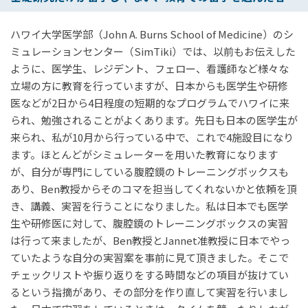
ハワイ大学医学部（John A. Burns School of Medicine）のシ
ミュレーションセンター（SimTiki）では、以前もお伝えした
ように、医学生、レジデント、フェロー、看護師など様々な
立場の方に教育を行っていますが、日本からも医学生や研修
医などが2日から4日程度の短期的なプログラムでハワイに来
られ、勉強されることがよくあります。先日も日本の医学生が
来られ、私が10月から行っている中で、これで4施設目になり
ます。ほとんどがシミュレーターを用いた教育になります
が、自分が専門にしている腹腔鏡のトレーニングボックスも
あり、Ben教授からそのコマを担当してくれないかと依頼を頂
き、講義、実習を行うことになりました。私は日本でも医学
生や研修医に対して、腹腔鏡のトレーニングボックスの実習
は行って来ましたが、Ben教授とJannet准教授に日本でやっ
ていたような自分の実習案を事前に見て頂きました。そこで
チェックリストや振り返りをする時間などの項目が抜けてい
るという指摘があり、その部分を作り直して実習を行いまし