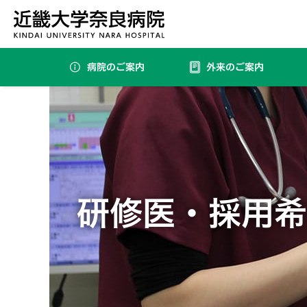
病院のご案内
外来のご案内
内分泌・代謝・糖尿病内科（要紹介状・完全予約制）
研修医・採用希