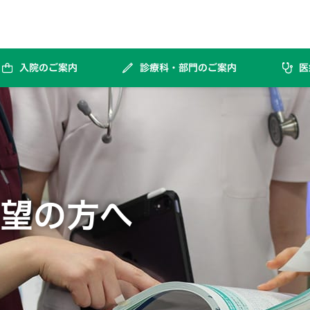
入院のご案内
診療科・部門のご案内
医
海外での腎臓・膵臓・肝臓等の移植手術（海外渡航移植）を受けられた患者様へ
採血および静脈路確保に伴い起こりうる合併症とご注意
望の方へ