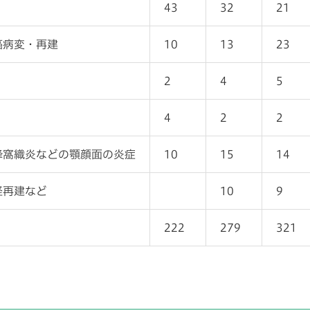
43
32
21
癌病変・再建
10
13
23
2
4
5
4
2
2
蜂窩織炎などの顎顔面の炎症
10
15
14
経再建など
10
9
222
279
321