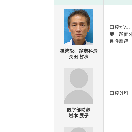
口腔がん
症、顔面
良性腫瘍
准教授、診療科長
長田 哲次
口腔外科
医学部助教
岩本 展子