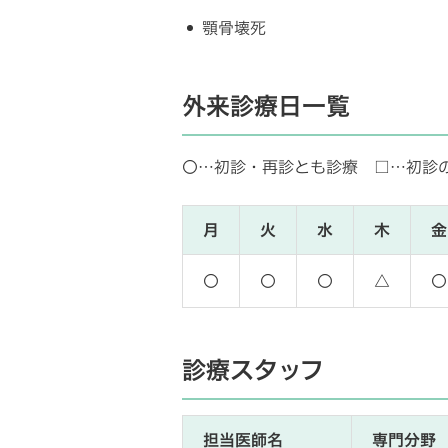
顎骨壊死
外来診療日一覧
〇…初診・再診とも診療 □…初診
月
火
水
木
金
〇
〇
〇
△
〇
診療スタッフ
担当医師名
専門分野