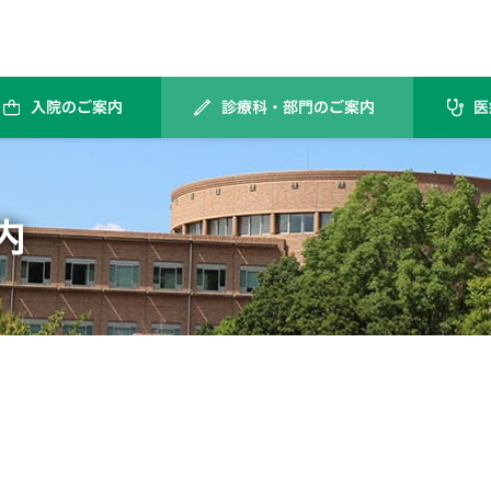
入院のご案内
診療科・部門のご案内
医
海外での腎臓・膵臓・肝臓等の移植手術（海外渡航移植）を受けられた患者様へ
採血および静脈路確保に伴い起こりうる合併症とご注意
内