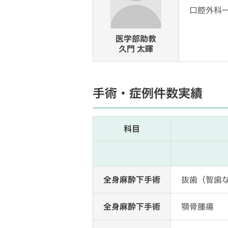
口腔外科
医学部助教
久門 太暉
手術・症例件数実績
科目
全身麻酔下手術
抜歯（智歯
全身麻酔下手術
顎骨腫瘍