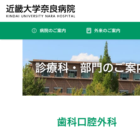
病院のご案内
外来のご案内
内分泌・代謝・糖尿病内科（要紹介状・完全予約制）
診療科・部門のご案
歯科口腔外科