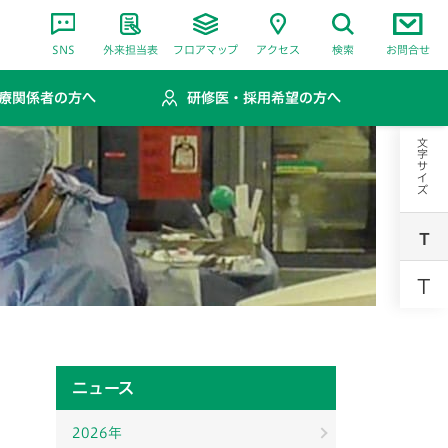
SNS
外来担当表
フロアマップ
アクセス
検索
お問合せ
療関係者の方へ
研修医・採用希望の方へ
文字サイズ
T
T
ニュース
2026年