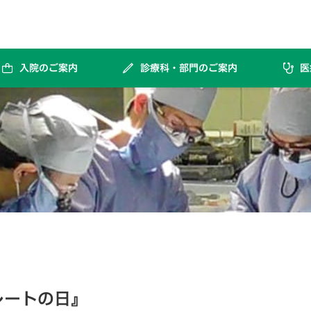
入院のご案内
診療科・部門のご案内
医
海外での腎臓・膵臓・肝臓等の移植手術（海外渡航移植）を受けられた患者様へ
採血および静脈路確保に伴い起こりうる合併症とご注意
レートの日』