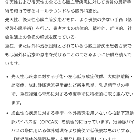
先天性および後天性の全ての心臓血管疾患に対して良質の最新手
術を施行できるオールラウンドな心臓外科施設。
先天性、後天性心臓血管疾患ともに、より侵襲の少ない手術（低
侵襲心臓手術）を行い、患者さまの肉体的、精神的、経済的、社
会生活上の負担の軽減を図っている。
重症、または外科治療困難とされている心臓血管疾患患者さまで
も心臓外科治療の恩恵を受けることのできるように研鑚を積んで
います。
先天性心疾患に対する手術…左心低形成症候群、大動脈離断・
縮窄症、総肺静脈還流異常症など新生児期、乳児期早期の手
術、重症複雑心奇形に対する修復手術に積極的に取り組んでい
ます。
虚血性心疾患に対する手術…体外循環を用いない心拍動下冠動
脈バイパス術（OPCAB）を積極的に行っています。冠動脈バイ
パスの際に用いる体外循環をより簡便で低侵襲なものとする、
『低侵襲体外循環装置』を開発し臨床応用しています。