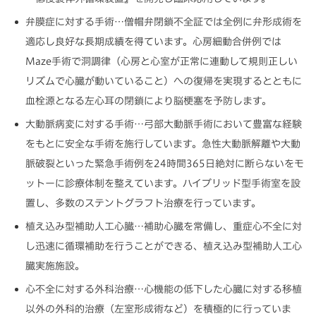
弁膜症に対する手術…僧帽弁閉鎖不全証では全例に弁形成術を
適応し良好な長期成績を得ています。心房細動合併例では
Maze手術で洞調律（心房と心室が正常に連動して規則正しい
リズムで心臓が動いていること）への復帰を実現するとともに
血栓源となる左心耳の閉鎖により脳梗塞を予防します。
大動脈病変に対する手術…弓部大動脈手術において豊富な経験
をもとに安全な手術を施行しています。急性大動脈解離や大動
脈破裂といった緊急手術例を24時間365日絶対に断らないをモ
ットーに診療体制を整えています。ハイブリッド型手術室を設
置し、多数のステントグラフト治療を行っています。
植え込み型補助人工心臓…補助心臓を常備し、重症心不全に対
し迅速に循環補助を行うことができる、植え込み型補助人工心
臓実施施設。
心不全に対する外科治療…心機能の低下した心臓に対する移植
以外の外科的治療（左室形成術など）を積極的に行っていま