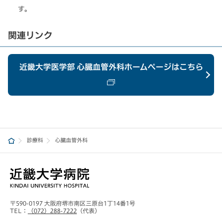
す。
関連リンク
近畿大学医学部 心臓血管外科ホームページはこちら
診療科
心臓血管外科
担当医師名
専門分野
月
専門医資格
火
AM
虚血性心疾患、大動
★宮下 直也
★浅田 聡
★
脈疾患、弁膜症、心
日本外科学会外科専
★
冠動脈疾患、心臓弁膜症
先天性心疾患
大動脈・末梢血管疾患
筋症、低侵襲開心
門医、心臓血管外科
今
ステントグラフト
〒590-0197 大阪府堺市南区三原台1丁14番1号
術、ステントグラフ
専門医認定機構心臓
血管内治療
心臓血管外科一般
TEL：
（072）288-7222
（代表）
主任教授、診療部長
ト治療、心臓カテー
血管外科専門医
坂口 元一