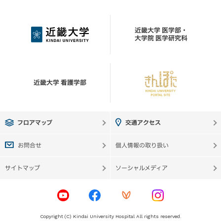
テル治療
スクロールできます
PM
日本外科学会専門
近畿大学 医学部・
医、心臓血管外科専
大学院 医学研究科
先天性心疾患
門医認定機構心臓血
准教授
管外科専門医
浅田 聡
虚血性心疾患、弁膜
日本外科学会外科専
近畿大学 看護学部
症、大動脈疾患、ス
門医、心臓血管外科
テントグラフト治
専門医認定機構心臓
療、 末梢血管疾
血管外科専門医、日
月
火
水
木
金
土
講師
患、心臓カテーテル
本循環器学会循環器
フロアマップ
交通アクセス
小谷 真介
○
ー
○
○
ー
○
治療
専門医
お問合せ
個人情報の取り扱い
虚血性心疾患、弁膜
日本外科学会専門
症、大動脈疾患、ス
サイトマップ
ソーシャルメディア
医、日本心臓血管外
テントグラフト治
科学会専門医
医学部講師
療、末梢血管疾患
宮下 直也
虚血性心疾患、弁膜
Copyright (C) Kindai University Hospital All rights reserved.