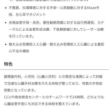
不整脈、伝導障害に対する手術…心房細動に対するMaze手
術、左心耳マネジメント
末梢血管手術…急性、慢性動脈閉塞に対する血行再建術、カテ
ーテルによる血管形成治療、下肢静脈瘤に対してレーザー治療
を行っています。
植え込み型補助人工心臓…植え込み型補助人工心臓による重症
心不全の補助
特色
循環器内科、小児科（心臓小児科）との緊密な連携によって的確
で迅速な心臓外科治療を行える体制が整っており、有数の手術症
例数となっています。
CCUや救命救急センターとのチームワークで24時間、どのような
心臓血管手術にも対応できる体制を整えています。