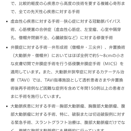
で、比較的軽度の心疾患から高度の技術を要する複雑心奇形ま
で、全ての先天性心疾患に対する手術
虚血性心疾患に対する手術…狭心症に対する冠動脈バイパス
術、心筋梗塞の合併症（虚血性心筋症、左室瘤、心室中隔穿
孔、僧帽弁閉鎖不全、心臓破裂など）に対する修復手術
弁膜症に対する手術…弁形成術（僧帽弁・三尖弁）、弁置換術
（大動脈弁・僧帽弁）においてはほぼ全例で約5～8cmの小さ
な皮膚切開で弁膜症手術を行う低侵襲弁膜症手術（MICS）を
適用しています。また、大動脈弁狭窄症に対するカテーテル治
療（TAVI）では、TAVI指導施設として透析患者さまや弁置換
術後再手術例など困難な症例を含めて年間150例以上の患者さ
まに手術を施行しています。
大動脈疾患に対する手術…胸部大動脈瘤、胸腹部大動脈瘤、腹
部大動脈瘤に対する手術、特に、破裂または切迫破裂例に対す
る緊急手術、スラントグラフト治療は、腹部大動脈瘤だけでな
く、複雑な胸部大動脈瘤にも積極的に行っています。