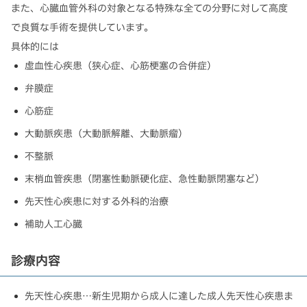
また、心臓血管外科の対象となる特殊な全ての分野に対して高度
で良質な手術を提供しています。
具体的には
虚血性心疾患（狭心症、心筋梗塞の合併症）
弁膜症
心筋症
大動脈疾患（大動脈解離、大動脈瘤）
不整脈
末梢血管疾患（閉塞性動脈硬化症、急性動脈閉塞など）
先天性心疾患に対する外科的治療
補助人工心臓
診療内容
先天性心疾患…新生児期から成人に達した成人先天性心疾患ま