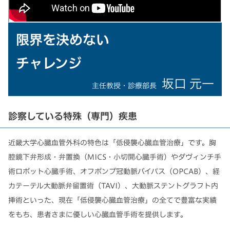
限界を決めない
チャレンジ
坂口 元一
主任教授・診療部長
診察している特殊（専門）疾患
近畿大学心臓血管外科の特色は「低侵襲心臓血管治療」です。胸
腔鏡下弁形成・弁置換（MICS・小切開心臓手術）やダヴィンチ手
術ロボット心臓手術、オフポンプ冠動脈バイパス（OPCAB）、経
カテーテル大動脈弁留置術（TAVI）、大動脈ステントグラフト内
挿術といった、現在「低侵襲心臓血管治療」の全てで豊富な実績
をもち、患者さまに優しい心臓血管手術を提供します。