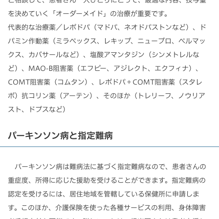
と相談して、患者さん一人ひとりにとって、最適な内容、投与量
を決めていく「オーダーメイド」の治療が重要です。
代表的な治療薬／レボドパ（マドパ、ネオドパストンなど）、ド
パミン作動薬（ミラペックス、レキップ、ニュープロ、ペルマッ
クス、カバサールなど）、塩酸アマンタジン（シンメトレルな
ど）、MAO-B阻害薬（エフピー、アジレクト、エクフィナ）、
COMT阻害薬（コムタン）、レボドパ＋COMT阻害薬（スタレ
ボ）抗コリン薬（アーテン）、そのほか（トレリーフ、ノウリア
スト、ドプスなど）
パーキンソン病と指定難病
パーキンソン病は難病法に基づく指定難病なので、患者さんの
重症度、所得に応じた援助を受けることができます。指定難病の
認定を受けるには、居住地域を管轄している保健所に申請しま
す。このほか、介護保険を使った各種サービスの利用、身体障害