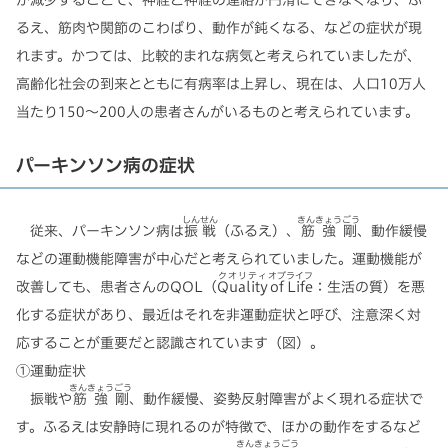
が減少することで、神経と神経の連絡が円滑にできなくなり、ふ
るえ、筋肉や関節のこわばり、動作が鈍くなる、などの症状が現
れます。かつては、比較的まれな病気と考えられていましたが、
高齢化社会の到来とともに有病率は上昇し、現在は、人口10万人
当たり150～200人の患者さんがいるものと考えられています。
パーキンソン病の症状
しんせん
きんきょうごう
従来、パーキンソン病は
振戦
（ふるえ）、
筋強剛
、動作緩慢
などの運動機能障害が中心だと考えられていました。運動機能が
クオリティ
オブ
ライフ
改善しても、患者さんのQOL（
Quality
of
Life
：生活の質）を悪
化する症状があり、最近はそれを非運動症状と呼び、注意深く対
応することが重要だと認識されています（図）。
①運動症状
きんきょうごう
振戦や
筋強剛
、動作緩慢、姿勢反射障害がよく現れる症状で
す。ふるえは安静時に現れるのが特徴で、ほかの動作をするなど
きんきょうごう