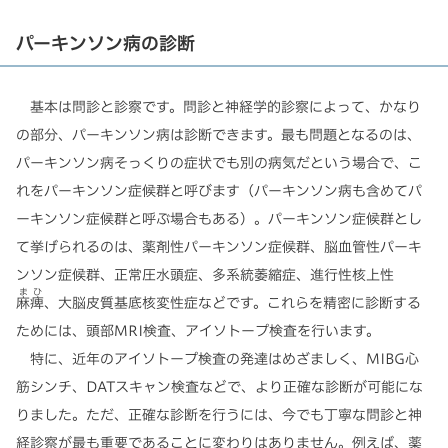
パーキンソン病の診断
基本は問診と診察です。問診と神経学的診察によって、かなり
の部分、パーキンソン病は診断できます。最も問題となるのは、
パーキンソン病そっくりの症状でも別の病気だという場合で、こ
れをパーキンソン症候群と呼びます（パーキンソン病も含めてパ
ーキンソン症候群と呼ぶ場合もある）。パーキンソン症候群とし
て挙げられるのは、薬剤性パーキンソン症候群、脳血管性パーキ
ンソン症候群、正常圧水頭症、多系統萎縮症、進行性核上性
まひ
麻痺
、大脳皮質基底核変性症などです。これらを精密に診断する
ためには、頭部MRI検査、アイソトープ検査を行います。
特に、近年のアイソトープ検査の発達はめざましく、MIBG心
筋シンチ、DATスキャン検査などで、より正確な診断が可能にな
りました。ただ、正確な診断を行うには、今でも丁寧な問診と神
経診察が最も重要であることに変わりはありません。例えば、薬