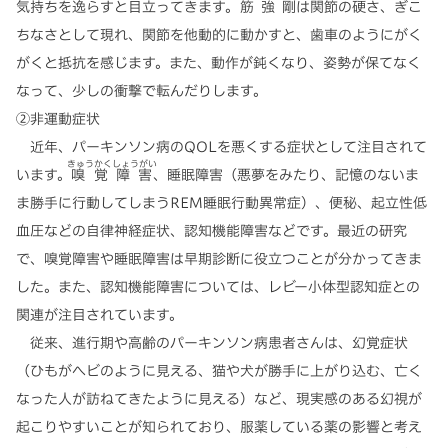
気持ちを逸らすと目立ってきます。
筋強剛
は関節の硬さ、ぎこ
ちなさとして現れ、関節を他動的に動かすと、歯車のようにがく
がくと抵抗を感じます。また、動作が鈍くなり、姿勢が保てなく
なって、少しの衝撃で転んだりします。
②非運動症状
近年、パーキンソン病のQOLを悪くする症状として注目されて
きゅうかくしょうがい
います。
嗅覚障害
、睡眠障害（悪夢をみたり、記憶のないま
ま勝手に行動してしまうREM睡眠行動異常症）、便秘、起立性低
血圧などの自律神経症状、認知機能障害などです。最近の研究
で、嗅覚障害や睡眠障害は早期診断に役立つことが分かってきま
した。また、認知機能障害については、レビー小体型認知症との
関連が注目されています。
従来、進行期や高齢のパーキンソン病患者さんは、幻覚症状
（ひもがヘビのように見える、猫や犬が勝手に上がり込む、亡く
なった人が訪ねてきたように見える）など、現実感のある幻視が
起こりやすいことが知られており、服薬している薬の影響と考え