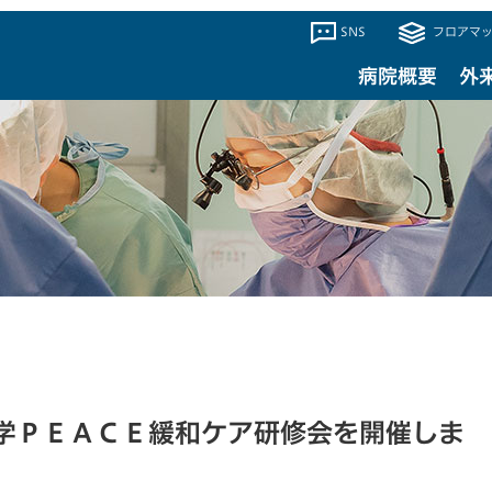
SNS
フロアマッ
病院概要
外
学ＰＥＡＣＥ緩和ケア研修会を開催しま