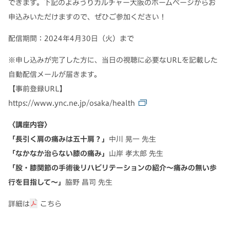
できます。下記のよみうりカルチャー大阪のホームページからお
申込みいただけますので、ぜひご参加ください！
配信期間：2024年4月30日（火）まで
※申し込みが完了した方に、当日の視聴に必要なURLを記載した
自動配信メールが届きます。
【事前登録URL】
https://www.ync.ne.jp/osaka/health
〈講座内容〉
「長引く肩の痛みは五十肩？」
中川 晃一 先生
「なかなか治らない膝の痛み」
山岸 孝太郎 先生
「股・膝関節の手術後リハビリテーションの紹介～痛みの無い歩
行を目指して～」
脇野 昌司 先生
詳細は
こちら