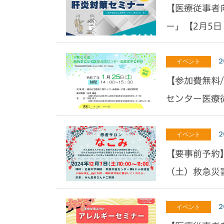
【医療従事者
ー」【2月5日
2
イベント
【参加費無料
センター医療従
2
イベント
【要事前予約】
（土）救急災害
2
イベント