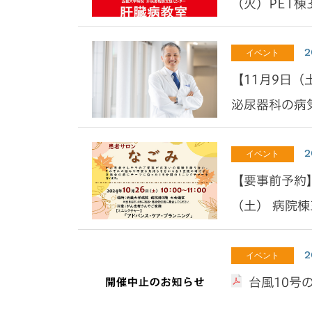
（火）PET棟
2
イベント
【11月9日（
泌尿器科の病
2
イベント
【要事前予約】
（土） 病院棟
2
イベント
台風10号