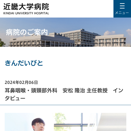
メニュー
病院のご案内
きんだいびと
2024年02月06日
耳鼻咽喉・頭頸部外科 安松 隆治 主任教授 イン
タビュー