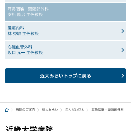
耳鼻咽喉・頭頸部外科
安松 隆治 主任教授
腫瘍内科
林 秀敏 主任教授
心臓血管外科
坂口 元一 主任教授
近大みらいトップに戻る
病院のご案内
近大みらい
きんだいびと
耳鼻咽喉・頭頸部外科 安